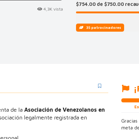
$754.00 de $750.00 reca
4,3K vista
35 patrocinadores
¡
Es
enta de la
Asociación de Venezolanos en
asociación legalmente registrada en
Gracias
meta de
ersonal.