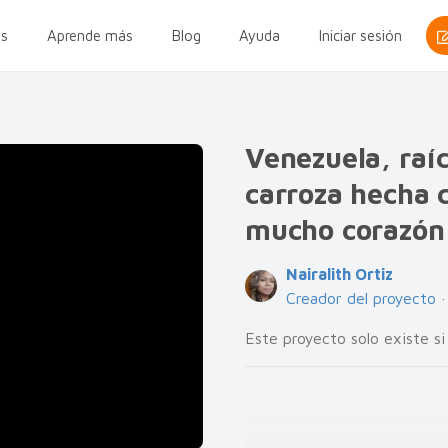
s
Aprende más
Blog
Ayuda
Iniciar sesión
Venezuela, raí
carroza hecha 
mucho corazón
Nairalith Ortiz
Creador del proyecto
Este proyecto solo existe si