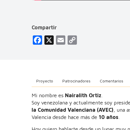
Compartir
F
X
E
C
a
m
o
c
ai
p
e
l
y
b
Li
Proyecto
Patrocinadores
Comentarios
o
n
o
k
Mi nombre es
Nairalith Ortiz
.
Soy venezolana y actualmente soy presid
k
la Comunidad Valenciana (AVEC)
, una 
Valencia desde hace más de
10 años
.
Hoy quiero hablarte desde un lugar muy p