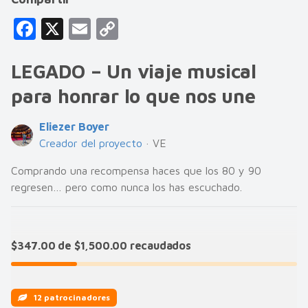
F
X
E
C
a
m
o
LEGADO – Un viaje musical
c
ai
p
e
l
y
para honrar lo que nos une
b
Li
Eliezer Boyer
o
n
Creador del proyecto
· VE
o
k
Comprando una recompensa haces que los 80 y 90
k
regresen… pero como nunca los has escuchado.
$347.00 de $1,500.00 recaudados
12 patrocinadores