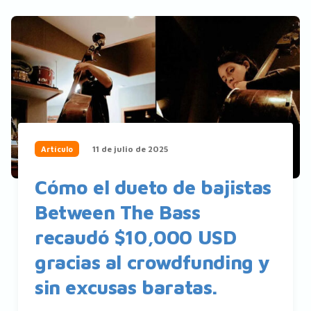
11 de julio de 2025
Artículo
Cómo el dueto de bajistas
Between The Bass
recaudó $10,000 USD
gracias al crowdfunding y
sin excusas baratas.