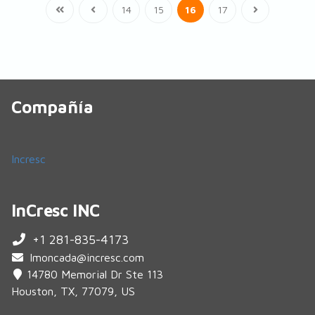
14
15
16
17
Compañía
Incresc
InCresc INC
+1 281-835-4173
lmoncada@incresc.com
14780 Memorial Dr Ste 113
Houston, TX, 77079, US