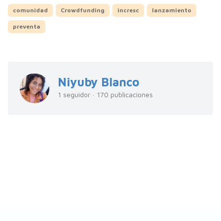
comunidad
Crowdfunding
incresc
lanzamiento
preventa
Niyuby Blanco
1 seguidor · 170 publicaciones