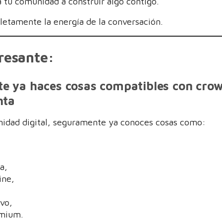
 a tu comunidad a construir algo contigo.
etamente la energía de la conversación.
resante:
e ya haces cosas compatibles con cr
nta
nidad digital, seguramente ya conoces cosas como:
a,
ine,
ivo,
emium.