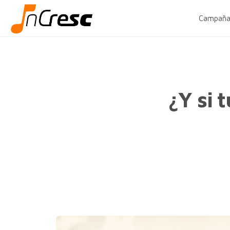
Campaña
¿Y si 