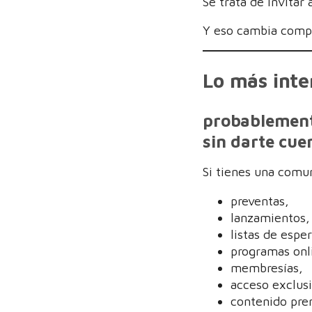
Se trata de invitar
Y eso cambia compl
Lo más inte
probablement
sin darte cue
Si tienes una comu
preventas,
lanzamientos,
listas de esper
programas onl
membresías,
acceso exclus
contenido pr