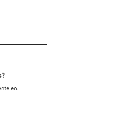
s?
ente en: