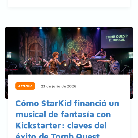
23 de julio de 2026
Artículo
Cómo StarKid financió un
musical de fantasía con
Kickstarter: claves del
éxito de Tomb Quest