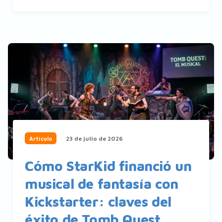
23 de julio de 2026
Artículo
Cómo StarKid financió un
musical de fantasía con
Kickstarter: claves del
éxito de Tomb Quest