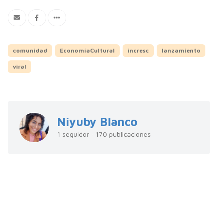
comunidad
EconomíaCultural
incresc
lanzamiento
viral
Niyuby Blanco
1 seguidor · 170 publicaciones