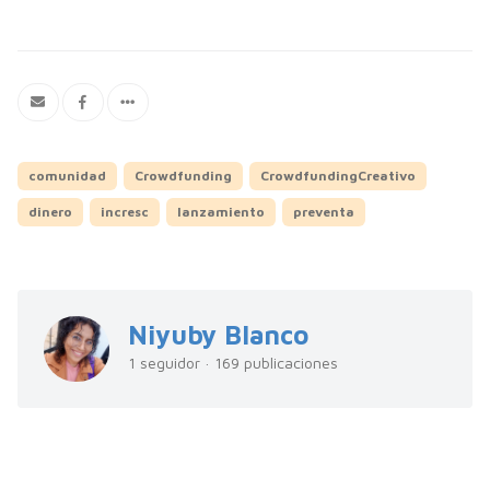
comunidad
Crowdfunding
CrowdfundingCreativo
dinero
incresc
lanzamiento
preventa
Niyuby Blanco
1 seguidor · 169 publicaciones