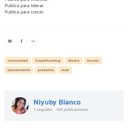
Publica para liderar.
Publica para crecer.
comunidad
Crowdfunding
dinero
incresc
lanzamiento
preventa
viral
Niyuby Blanco
1 seguidor · 169 publicaciones