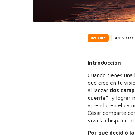
Artículo
485 vistas
Introducción
Cuando tienes una 
que crea en tu vis
al lanzar
dos camp
cuenta”
, y lograr 
aprendió en el cam
César comparte cóm
viva la chispa crea
Por qué decidió l