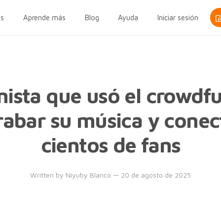
s
Aprende más
Blog
Ayuda
Iniciar sesión
anista que usó el crowdf
rabar su música y conec
cientos de fans
Written by
Niyuby Blanco
— 20 de agosto de 2025