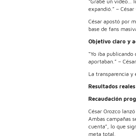
“Grabé un video… l
expandió.” – César
César apostó por me
base de fans masiv
Objetivo claro y 
“Yo iba publicando 
aportaban.” – Césa
La transparencia y 
Resultados reale
Recaudación prog
César Orozco lanzó
Ambas campañas se 
cuenta”, lo que sig
meta total.