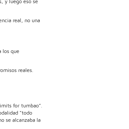
, y luego eso se
encia real, no una
a los que
romisos reales.
imits for tumbao”.
odalidad “todo
no se alcanzaba la