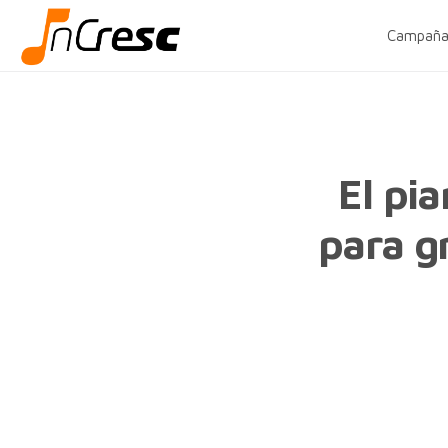
Campaña
El pi
para g