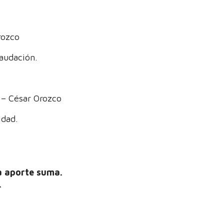
rozco
caudación.
 – César Orozco
idad.
a aporte suma.
.