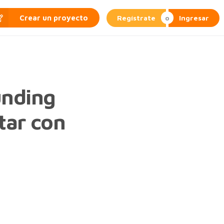
Regístrate
Ingresar
Crear un proyecto
unding
tar con