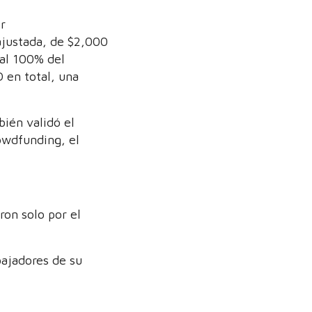
r
justada, de $2,000
 al 100% del
 en total, una
bién validó el
owdfunding, el
on solo por el
bajadores de su