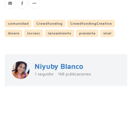
comunidad
Crowdfunding
CrowdfundingCreativo
dinero
incresc
lanzamiento
preventa
viral
Niyuby Blanco
1 seguidor · 168 publicaciones