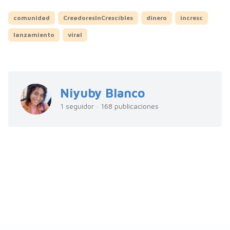
comunidad
CreadoresInCrescíbles
dinero
incresc
lanzamiento
viral
Niyuby Blanco
1 seguidor · 168 publicaciones