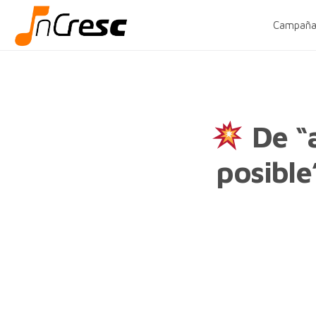
Campaña
De “
posible