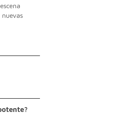
 escena
a nuevas
potente?