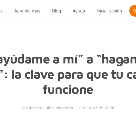
s
Aprende más
Blog
Ayuda
Iniciar sesión
ayúdame a mí” a “haga
”: la clave para que tu
funcione
Written by
Luifer Moncada
— 9 de abril de 2026