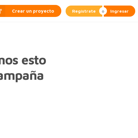
Regístrate
Ingresar
Crear un proyecto
mos esto
 campaña