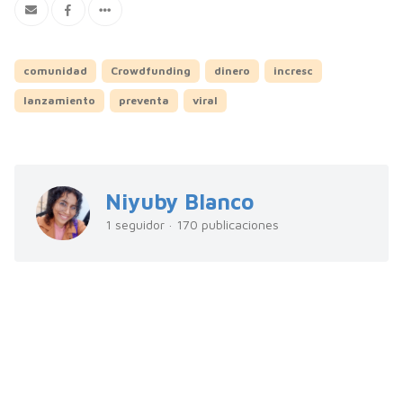
comunidad
Crowdfunding
dinero
incresc
lanzamiento
preventa
viral
Niyuby Blanco
1 seguidor · 170 publicaciones