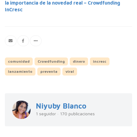
la importancia de la novedad real – Crowdfunding
InCresc
comunidad
Crowdfunding
dinero
incresc
lanzamiento
preventa
viral
Niyuby Blanco
1 seguidor · 170 publicaciones