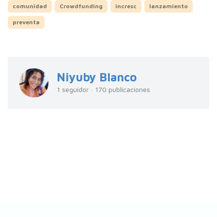
comunidad
Crowdfunding
incresc
lanzamiento
preventa
Niyuby Blanco
1 seguidor · 170 publicaciones