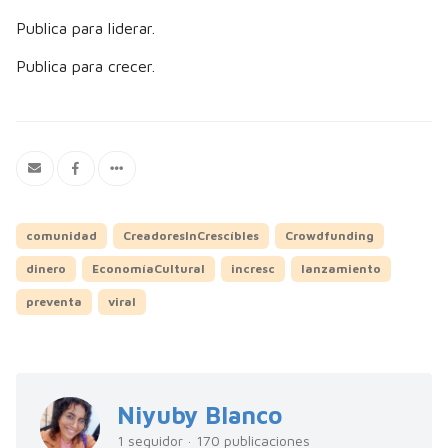
Publica para liderar.
Publica para crecer.
comunidad
CreadoresInCrescíbles
Crowdfunding
dinero
EconomíaCultural
incresc
lanzamiento
preventa
viral
Niyuby Blanco
1 seguidor · 170 publicaciones