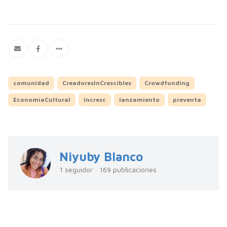
comunidad
CreadoresInCrescíbles
Crowdfunding
EconomíaCultural
incresc
lanzamiento
preventa
Niyuby Blanco
1 seguidor · 169 publicaciones