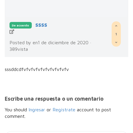
ssss
De acuerdo
1
Posted by
en1 de diciembre de 2020 ·
389vista
sssddcdfvfvfvfvfvfvfvfvfvfv
Escribe una respuesta o un comentario
You should
Ingresar
or
Regístrate
account to post
comment.