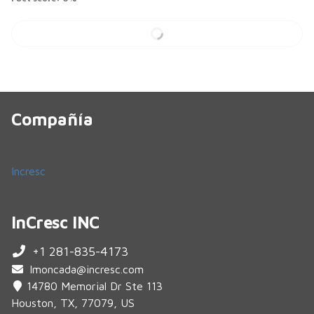
Más citas...
Compañía
Incresc
InCresc INC
+1 281-835-4173
lmoncada@incresc.com
14780 Memorial Dr Ste 113
Houston, TX, 77079, US