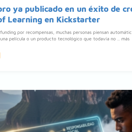
bro ya publicado en un éxito de c
of Learning en Kickstarter
dfunding por recompensas, muchas personas piensan automát
una película o un producto tecnológico que todavía no ...
más