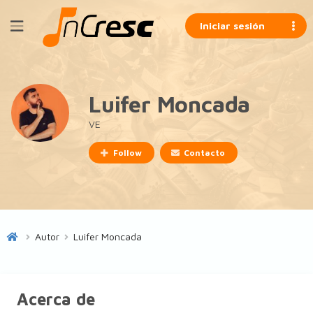
Iniciar sesión
Luifer Moncada
VE
Follow
Contacto
Autor
Luifer Moncada
Acerca de