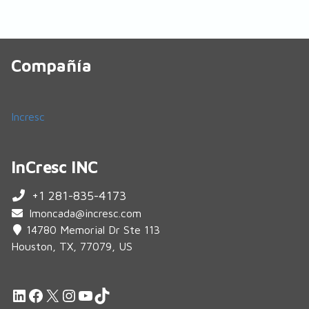
Compañía
Incresc
InCresc INC
+1 281-835-4173
lmoncada@incresc.com
14780 Memorial Dr Ste 113
Houston, TX, 77079, US
LinkedIn
Facebook
X
Instagram
YouTube
TikTok