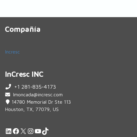
Compañía
Incresc
InCresc INC
+1 281-835-4173
lmoncada@incresc.com
14780 Memorial Dr Ste 113
Houston, TX, 77079, US
LinkedIn
Facebook
X
Instagram
YouTube
TikTok