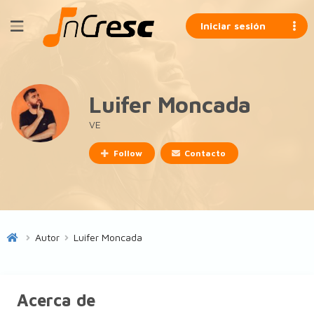
Iniciar sesión
Luifer Moncada
VE
Follow
Contacto
Autor
Luifer Moncada
Acerca de