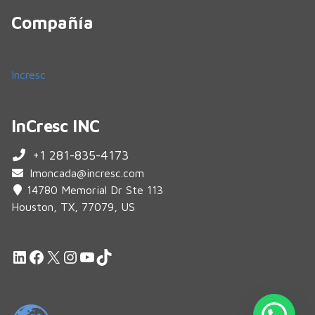
Compañía
Incresc
InCresc INC
+1 281-835-4173
lmoncada@incresc.com
14780 Memorial Dr Ste 113
Houston, TX, 77079, US
LinkedIn
Facebook
X
Instagram
YouTube
TikTok