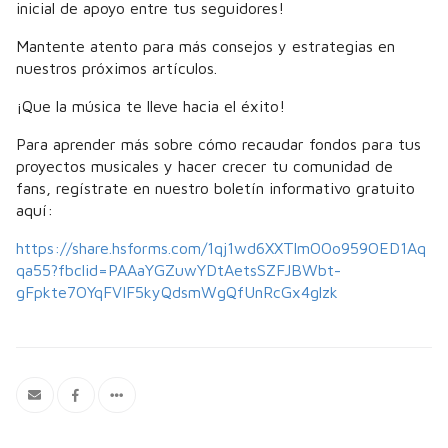
inicial de apoyo entre tus seguidores!
Mantente atento para más consejos y estrategias en
nuestros próximos artículos.
¡Que la música te lleve hacia el éxito!
Para aprender más sobre cómo recaudar fondos para tus
proyectos musicales y hacer crecer tu comunidad de
fans, regístrate en nuestro boletín informativo gratuito
aquí:
https://share.hsforms.com/1qj1wd6XXTlmOOo959OED1Aq
qa55?fbclid=PAAaYGZuwYDtAetsSZFJBWbt-
gFpkte7OYqFVIF5kyQdsmWgQfUnRcGx4glzk