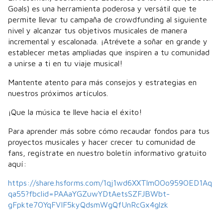
Goals) es una herramienta poderosa y versátil que te
permite llevar tu campaña de crowdfunding al siguiente
nivel y alcanzar tus objetivos musicales de manera
incremental y escalonada. ¡Atrévete a soñar en grande y
establecer metas ampliadas que inspiren a tu comunidad
a unirse a ti en tu viaje musical!
Mantente atento para más consejos y estrategias en
nuestros próximos artículos.
¡Que la música te lleve hacia el éxito!
Para aprender más sobre cómo recaudar fondos para tus
proyectos musicales y hacer crecer tu comunidad de
fans, regístrate en nuestro boletín informativo gratuito
aquí:
https://share.hsforms.com/1qj1wd6XXTlmOOo959OED1Aq
qa55?fbclid=PAAaYGZuwYDtAetsSZFJBWbt-
gFpkte7OYqFVIF5kyQdsmWgQfUnRcGx4glzk