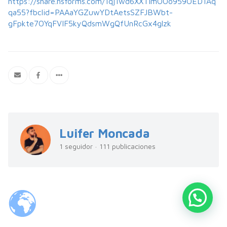
https://share.hsforms.com/1qj1wd6XXTlmOOo959OED1Aq
qa55?fbclid=PAAaYGZuwYDtAetsSZFJBWbt-
gFpkte7OYqFVIF5kyQdsmWgQfUnRcGx4glzk
Luifer Moncada
1 seguidor · 111 publicaciones