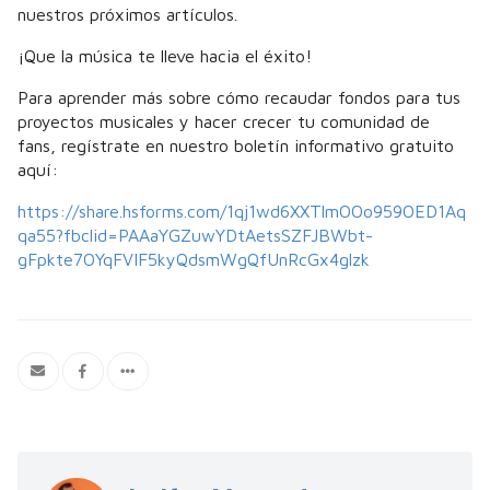
nuestros próximos artículos.
¡Que la música te lleve hacia el éxito!
Para aprender más sobre cómo recaudar fondos para tus
proyectos musicales y hacer crecer tu comunidad de
fans, regístrate en nuestro boletín informativo gratuito
aquí:
https://share.hsforms.com/1qj1wd6XXTlmOOo959OED1Aq
qa55?fbclid=PAAaYGZuwYDtAetsSZFJBWbt-
gFpkte7OYqFVIF5kyQdsmWgQfUnRcGx4glzk