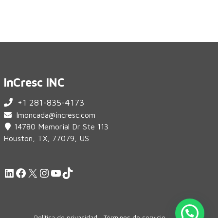
InCresc INC
+1 281-835-4173
lmoncada@incresc.com
14780 Memorial Dr Ste 113
Houston, TX, 77079, US
LinkedIn
Facebook
X
Instagram
YouTube
TikTok
Política de privacidad
Términos de servicio