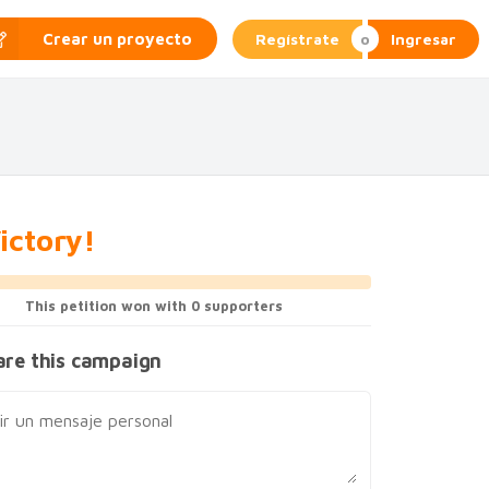
Regístrate
Ingresar
Crear un proyecto
ictory!
This petition won with 0 supporters
re this campaign