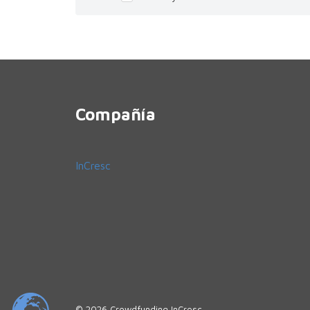
Compañía
InCresc
© 2026 Crowdfunding InCresc.