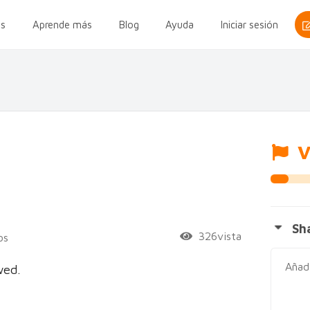
s
Aprende más
Blog
Ayuda
Iniciar sesión
V
Sha
326vista
os
wed.