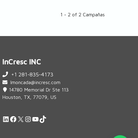
1 - 2 of 2 Campañas
InCresc INC
+1 281-835-4173
lmoncada@incresc.com
14780 Memorial Dr Ste 113
Houston, TX, 77079, US
LinkedIn
Facebook
X
Instagram
YouTube
TikTok