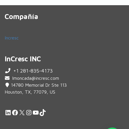
Compañía
Incresc
InCresc INC
+1 281-835-4173
lmoncada@incresc.com
14780 Memorial Dr Ste 113
Houston, TX, 77079, US
LinkedIn
Facebook
X
Instagram
YouTube
TikTok