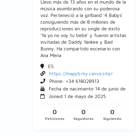
Llevo más de 13 años en el mundo de la
música asombrando con su poderosa
voz. Perteneció a la girlband '4 Babys'
consiguiendo más de 8 millones de
reproducciones en su single de éxito
'Ya yo no soy tu bebé' y fueron artistas
invitadas de Daddy Yankee y Bad
Bunny. Ha compartido escenario con
Ana Mena
ES
https://mapyb.my.canva.site/
Phone: +34
618028913
Fecha de nacimiento 14 de junio de 198
Joined 1 de mayo de 2025
0
0
0
Peticiones
Seguidores
Siguiendo