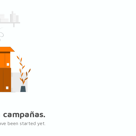
n campañas.
ave been started yet.